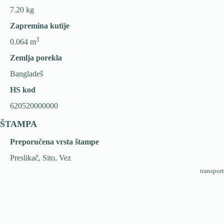
7.20 kg
Zapremina kutije
3
0.064 m
Zemlja porekla
Bangladeš
HS kod
620520000000
ŠTAMPA
Preporučena vrsta štampe
Preslikač, Sito, Vez
transport