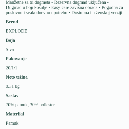
Manžetne sa tri dugmeta • Rezervna dugmad uključena •
Dugmad u boji košulje • Easy-care završna obrada • Pogodna za
poslovnu i svakodnevnu upotrebu • Dostupna i u ženskoj verziji
Brend
EXPLODE
Boja
Siva
Pakovanje
20/1/1
Neto težina
0.31 kg
Sastav
70% pamuk, 30% poliester
Materijal
Pamuk