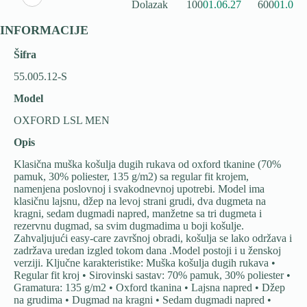
Dolazak
100
01.06.27
600
01.06.
INFORMACIJE
Šifra
55.005.12-S
Model
OXFORD LSL MEN
Opis
Klasična muška košulja dugih rukava od oxford tkanine (70%
pamuk, 30% poliester, 135 g/m2) sa regular fit krojem,
namenjena poslovnoj i svakodnevnoj upotrebi. Model ima
klasičnu lajsnu, džep na levoj strani grudi, dva dugmeta na
kragni, sedam dugmadi napred, manžetne sa tri dugmeta i
rezervnu dugmad, sa svim dugmadima u boji košulje.
Zahvaljujući easy-care završnoj obradi, košulja se lako održava i
zadržava uredan izgled tokom dana .Model postoji i u ženskoj
verziji. Ključne karakteristike: Muška košulja dugih rukava •
Regular fit kroj • Sirovinski sastav: 70% pamuk, 30% poliester •
Gramatura: 135 g/m2 • Oxford tkanina • Lajsna napred • Džep
na grudima • Dugmad na kragni • Sedam dugmadi napred •