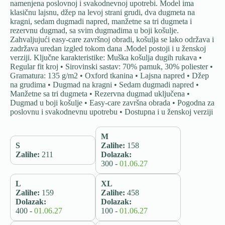
namenjena poslovnoj i svakodnevnoj upotrebi. Model ima
klasičnu lajsnu, džep na levoj strani grudi, dva dugmeta na
kragni, sedam dugmadi napred, manžetne sa tri dugmeta i
rezervnu dugmad, sa svim dugmadima u boji košulje.
Zahvaljujući easy-care završnoj obradi, košulja se lako održava i
zadržava uredan izgled tokom dana .Model postoji i u ženskoj
verziji. Ključne karakteristike: Muška košulja dugih rukava •
Regular fit kroj • Sirovinski sastav: 70% pamuk, 30% poliester •
Gramatura: 135 g/m2 • Oxford tkanina • Lajsna napred • Džep
na grudima • Dugmad na kragni • Sedam dugmadi napred •
Manžetne sa tri dugmeta • Rezervna dugmad uključena •
Dugmad u boji košulje • Easy-care završna obrada • Pogodna za
poslovnu i svakodnevnu upotrebu • Dostupna i u ženskoj verziji
M
S
Zalihe:
158
Zalihe:
211
Dolazak:
300 -
01.06.27
L
XL
Zalihe:
159
Zalihe:
458
Dolazak:
Dolazak:
400 -
01.06.27
100 -
01.06.27