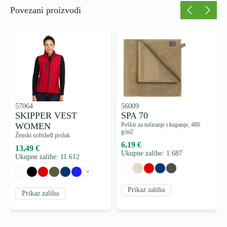
Povezani proizvodi
57064
56009
SKIPPER VEST
SPA 70
WOMEN
Peškir za tuširanje i kupanje, 480
g/m2
Ženski softshell prsluk
6,19 €
13,49 €
Ukupne zalihe: 1.687
Ukupne zalihe: 11.612
+
Prikaz zaliha
Prikaz zaliha