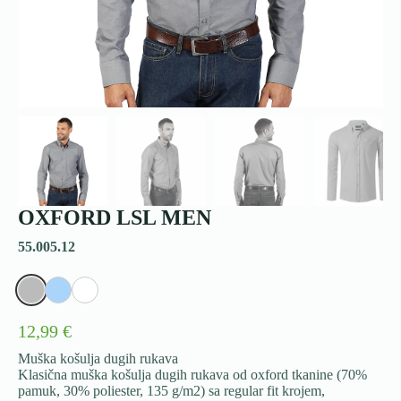
OXFORD LSL MEN
55.005.12
12,99 €
Muška košulja dugih rukava
Klasična muška košulja dugih rukava od oxford tkanine (70%
pamuk, 30% poliester, 135 g/m2) sa regular fit krojem,