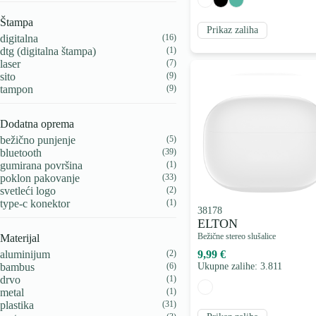
Štampa
Prikaz zaliha
digitalna
(16)
dtg (digitalna štampa)
(1)
laser
(7)
sito
(9)
tampon
(9)
Dodatna oprema
bežično punjenje
(5)
bluetooth
(39)
gumirana površina
(1)
poklon pakovanje
(33)
svetleći logo
(2)
type-c konektor
(1)
38178
ELTON
Bežične stereo slušalice
Materijal
aluminijum
(2)
9,99 €
bambus
(6)
Ukupne zalihe: 3.811
drvo
(1)
metal
(1)
plastika
(31)