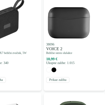
38096
VOICE 2
X7 bežični zvučnik, 5W
Bežične stereo slušalice
10,99 €
e: 340
Ukupne zalihe: 1.015
iha
Prikaz zaliha