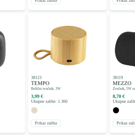
Prikaz zaliha
Prikaz zal
38123
38119
TEMPO
MEZZO
Bežični zvučnik, 3W
Zvučnik, 5W s
3,99 €
8,70 €
Ukupne zalihe: 1.360
Ukupne zalih
Prikaz zaliha
Prikaz zal