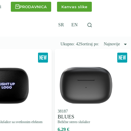
i
PRODAVNICA
Kanvas slike
SR
EN
Ukupno: 42
Sortiraj po:
Najnovije
38187
BLUES
slušalice sa svetlosnim efektom
Bežične stereo slušalice
6,29 €