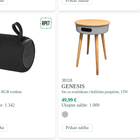
iha
Prikaz zaliha
38118
GENESIS
a RGB svetlom
Sto sa zvučnikom i bežičnim punjačem, 15W
49,99 €
e: 1.342
Ukupne zalihe: 1.009
iha
Prikaz zaliha