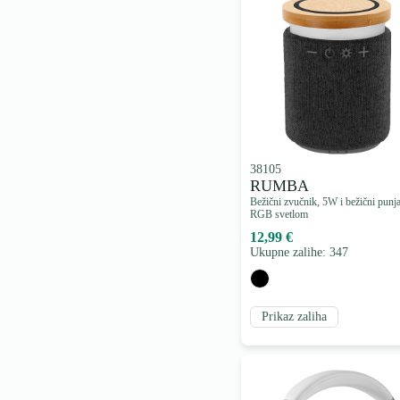
38105
RUMBA
Bežični zvučnik, 5W i bežični punj
RGB svetlom
12,99 €
Ukupne zalihe: 347
Prikaz zaliha