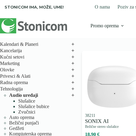
Skip
O nama
Poziv za 
STONICOM IMA, MOŽE, UME!
to
content
Promo oprema
+
Kalendari & Planeri
+
Kancelarija
+
Kućni setovi
+
Marketing
+
Olovke
+
Privesci & Alati
+
Radna oprema
+
Tehnologija
+
Audio uređaji
Slušalice
Slušalice bubice
Zvučnici
38211
Auto oprema
SONIX AI
Bežični punjači
Bežične stereo slušalice
Gedžeti
Kompjuterska oprema
18,90 €