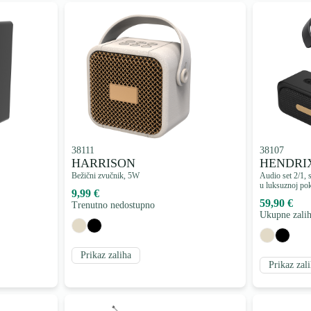
38111
38107
HARRISON
HENDRI
Bežični zvučnik, 5W
Audio set 2/1, 
u luksuznoj pok
9,99 €
59,90 €
Trenutno nedostupno
Ukupne zalih
Prikaz zaliha
Prikaz zal