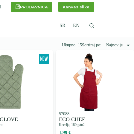
i
PRODAVNICA
Kanvas slike
SR
EN
Ukupno: 15
Sortiraj po:
Najnovije
57088
 GLOVE
ECO CHEF
rnu
Kecelja, 180 g/m2
1,99 €