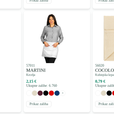
Prikaz zaliha
Prikaz zal
57011
56020
MARTINI
COCOLO
Kecelja
Kuhinjska krpa 
2,15 €
0,79 €
Ukupne zalihe: 6.760
Ukupne zalih
+
Prikaz zaliha
Prikaz zal