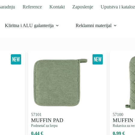
saradnju
Reference
Kontakt
Zaposlenje
Uputstva i kataloz
Kliritna i ALU galanterija
Reklamni materijal
57101
57100
MUFFIN PAD
MUFFIN
Podmetač za šerpu
Rukavica za re
0,44 €
0,99 €