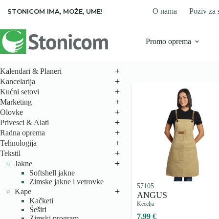
Skip
O nama
Poziv za 
STONICOM IMA, MOŽE, UME!
to
content
Promo oprema
+
Kalendari & Planeri
+
Kancelarija
+
Kućni setovi
+
Marketing
+
Olovke
+
Privesci & Alati
+
Radna oprema
+
Tehnologija
+
Tekstil
+
Jakne
Softshell jakne
Zimske jakne i vetrovke
57105
+
Kape
ANGUS
Kačketi
Kecelja
Šeširi
7,99 €
Zimski program