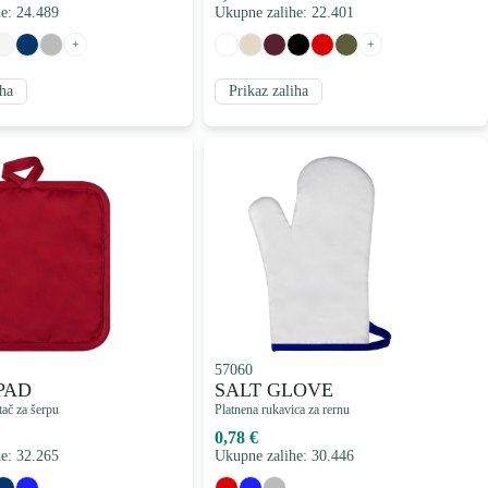
e: 24.489
Ukupne zalihe: 22.401
+
+
iha
Prikaz zaliha
57060
PAD
SALT GLOVE
ač za šerpu
Platnena rukavica za rernu
0,78 €
e: 32.265
Ukupne zalihe: 30.446