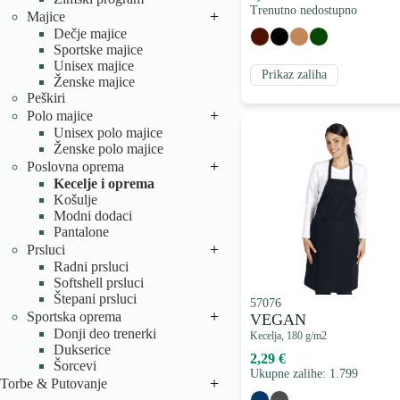
Trenutno nedostupno
+
Majice
Dečje majice
Sportske majice
Unisex majice
Prikaz zaliha
Ženske majice
Peškiri
+
Polo majice
Unisex polo majice
Ženske polo majice
+
Poslovna oprema
Kecelje i oprema
Košulje
Modni dodaci
Pantalone
+
Prsluci
Radni prsluci
Softshell prsluci
Štepani prsluci
57076
+
Sportska oprema
VEGAN
Donji deo trenerki
Kecelja, 180 g/m2
Dukserice
2,29 €
Šorcevi
Ukupne zalihe: 1.799
+
Torbe & Putovanje