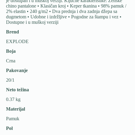
je dostupan i u muškoj verziji. Ključne karakteristike: Ženske
chino pantalone • Klasičan kroj • Keper tkanina • 98% pamuk /
2% elastin • 240 g/m2 • Dva prednja i dva zadnja džepa sa
dugmetom • Udobne i izdržljive • Pogodne za štampu i vez •
Dostupne i u muškoj verziji
Brend
EXPLODE
Boja
Crna
Pakovanje
20/1
Neto težina
0.37 kg
Materijal
Pamuk
Pol