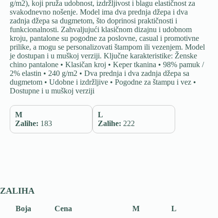
g/m2), koji pruža udobnost, izdržljivost i blagu elastičnost za
svakodnevno nošenje. Model ima dva prednja džepa i dva
zadnja džepa sa dugmetom, što doprinosi praktičnosti i
funkcionalnosti. Zahvaljujući klasičnom dizajnu i udobnom
kroju, pantalone su pogodne za poslovne, casual i promotivne
prilike, a mogu se personalizovati štampom ili vezenjem. Model
je dostupan i u muškoj verziji. Ključne karakteristike: Ženske
chino pantalone • Klasičan kroj • Keper tkanina • 98% pamuk /
2% elastin • 240 g/m2 • Dva prednja i dva zadnja džepa sa
dugmetom • Udobne i izdržljive • Pogodne za štampu i vez •
Dostupne i u muškoj verziji
M
L
Zalihe:
183
Zalihe:
222
ZALIHA
Boja
Cena
M
L
S