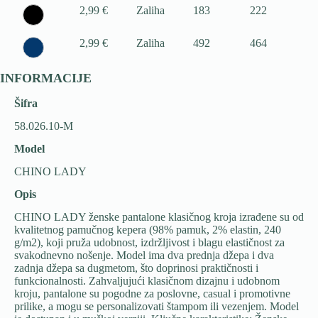
2,99 €
Zaliha
183
222
2,99 €
Zaliha
492
464
23
INFORMACIJE
Šifra
58.026.10-M
Model
CHINO LADY
Opis
CHINO LADY ženske pantalone klasičnog kroja izrađene su od
kvalitetnog pamučnog kepera (98% pamuk, 2% elastin, 240
g/m2), koji pruža udobnost, izdržljivost i blagu elastičnost za
svakodnevno nošenje. Model ima dva prednja džepa i dva
zadnja džepa sa dugmetom, što doprinosi praktičnosti i
funkcionalnosti. Zahvaljujući klasičnom dizajnu i udobnom
kroju, pantalone su pogodne za poslovne, casual i promotivne
prilike, a mogu se personalizovati štampom ili vezenjem. Model