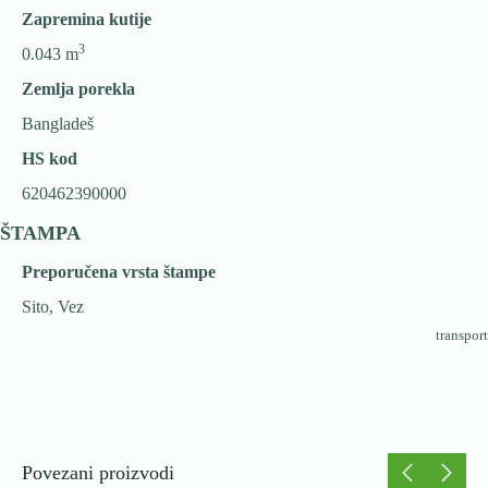
Zapremina kutije
3
0.043 m
Zemlja porekla
Bangladeš
HS kod
620462390000
ŠTAMPA
Preporučena vrsta štampe
Sito, Vez
transport
Povezani proizvodi