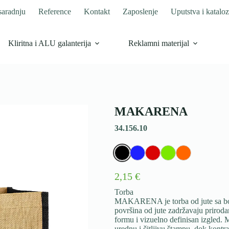
saradnju
Reference
Kontakt
Zaposlenje
Uputstva i kataloz
Kliritna i ALU galanterija
Reklamni materijal
MAKARENA
34.156.10
2,15 €
Torba
MAKARENA je torba od jute sa boj
površina od jute zadržavaju prirodan
formu i vizuelno definisan izgled. 
urednu i čitljivu štampu, dok kontra