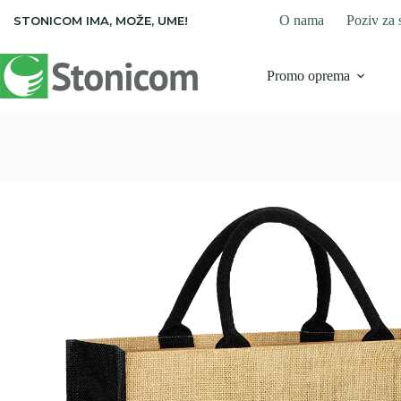
Skip
O nama
Poziv za 
STONICOM IMA, MOŽE, UME!
to
content
Promo oprema