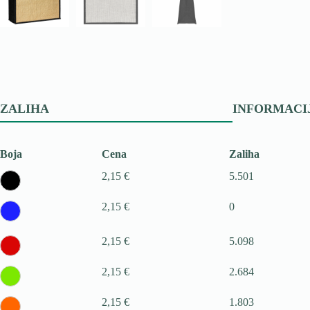
ZALIHA
INFORMACI
Boja
Cena
Zaliha
2,15 €
5.501
2,15 €
0
2,15 €
5.098
2,15 €
2.684
2,15 €
1.803