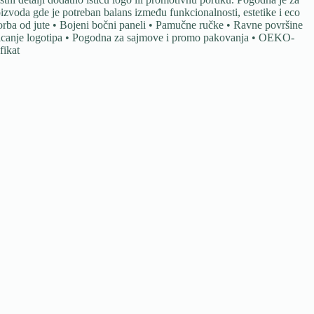
zvoda gde je potreban balans između funkcionalnosti, estetike i eco
Torba od jute • Bojeni bočni paneli • Pamučne ručke • Ravne površine
isticanje logotipa • Pogodna za sajmove i promo pakovanja • OEKO-
fikat