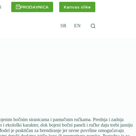
i
PRODAVNICA
Kanvas slike
SR
EN
enim bočnim stranicama i pamučnim ručkama. Prednja i zadnja
 i ekološki karakter, dok bojeni bočni paneli i ručke daju torbi jasniju
Model je praktičan za brendiranje jer ravne površine omogućavaju
stni detalji dodatno ističu logo ili promotivnu poruku. Pogodna je za