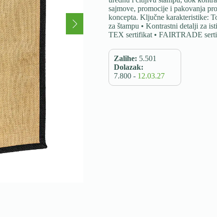
sajmove, promocije i pakovanja proi
koncepta. Ključne karakteristike: 
za štampu • Kontrastni detalji za 
TEX sertifikat • FAIRTRADE serti
Zalihe:
5.501
Dolazak:
7.800 -
12.03.27