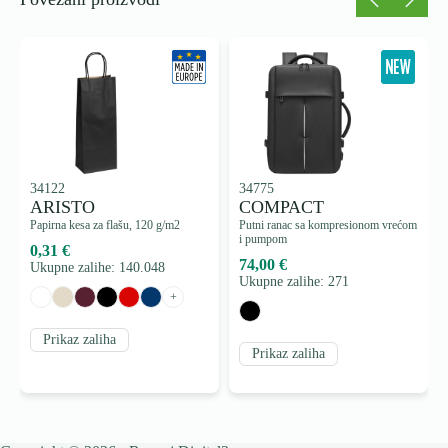
34122
34775
ARISTO
COMPACT
Papirna kesa za flašu, 120 g/m2
Putni ranac sa kompresionom vrećom
i pumpom
0,31 €
74,00 €
Ukupne zalihe: 140.048
Ukupne zalihe: 271
+
Prikaz zaliha
Prikaz zaliha