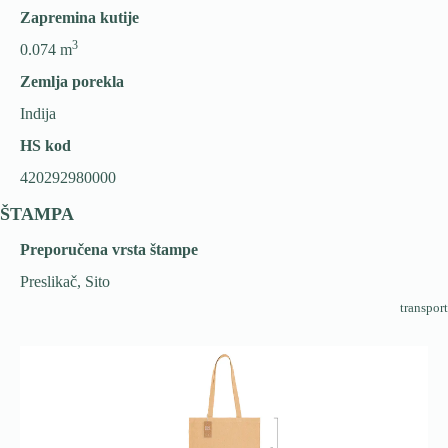
Zapremina kutije
3
0.074 m
Zemlja porekla
Indija
HS kod
420292980000
ŠTAMPA
Preporučena vrsta štampe
Preslikač, Sito
transport