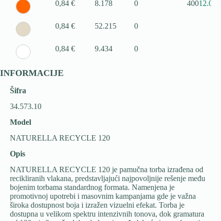
0,84 €
8.178
0
400
12.03.
0,84 €
52.215
0
0,84 €
9.434
0
INFORMACIJE
Šifra
34.573.10
Model
NATURELLA RECYCLE 120
Opis
NATURELLA RECYCLE 120 je pamučna torba izrađena od
recikliranih vlakana, predstavljajući najpovoljnije rešenje među
bojenim torbama standardnog formata. Namenjena je
promotivnoj upotrebi i masovnim kampanjama gde je važna
široka dostupnost boja i izražen vizuelni efekat. Torba je
dostupna u velikom spektru intenzivnih tonova, dok gramatura