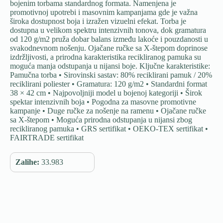
bojenim torbama standardnog formata. Namenjena je
promotivnoj upotrebi i masovnim kampanjama gde je važna
široka dostupnost boja i izražen vizuelni efekat. Torba je
dostupna u velikom spektru intenzivnih tonova, dok gramatura
od 120 g/m2 pruža dobar balans između lakoće i pouzdanosti u
svakodnevnom nošenju. Ojačane ručke sa X-štepom doprinose
izdržljivosti, a prirodna karakteristika recikliranog pamuka su
moguća manja odstupanja u nijansi boje. Ključne karakteristike:
Pamučna torba • Sirovinski sastav: 80% reciklirani pamuk / 20%
reciklirani poliester • Gramatura: 120 g/m2 • Standardni format
38 × 42 cm • Najpovoljniji model u bojenoj kategoriji • Širok
spektar intenzivnih boja • Pogodna za masovne promotivne
kampanje • Duge ručke za nošenje na ramenu • Ojačane ručke
sa X-štepom • Moguća prirodna odstupanja u nijansi zbog
recikliranog pamuka • GRS sertifikat • OEKO-TEX sertifikat •
FAIRTRADE sertifikat
Zalihe:
33.983