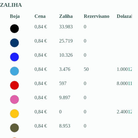
ZALIHA
Boja
Cena
Zaliha
Rezervisano
Dolazak
0,84 €
33.983
0
0,84 €
25.719
0
0,84 €
10.326
0
0,84 €
3.476
50
1.000
12.0
0,84 €
597
0
8.000
11.0
0,84 €
9.897
0
0,84 €
0
0
2.400
12.0
0,84 €
8.953
0