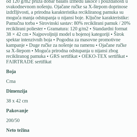
od 120 g/m2 pruža dobar balans između lakoće i pouzdanosti u
svakodnevnom nošenju. Ojačane ručke sa X-štepom doprinose
izdržljivosti, a prirodna karakteristika recikliranog pamuka su
moguća manja odstupanja u nijansi boje. Ključne karakteristike:
Pamučna torba • Sirovinski sastav: 80% reciklirani pamuk / 20%
reciklirani poliester • Gramatura: 120 g/m2 • Standardni format
38 × 42 cm • Najpovoljniji model u bojenoj kategoriji • Širok
spektar intenzivnih boja • Pogodna za masovne promotivne
kampanje • Duge ručke za nošenje na ramenu • Ojačane ručke
sa X-štepom • Moguća prirodna odstupanja u nijansi zbog
recikliranog pamuka • GRS sertifikat • OEKO-TEX sertifikat •
FAIRTRADE sertifikat
Boja
Crna
Dimenzija
38 x 42 cm
Pakovanje
200/50
Neto težina