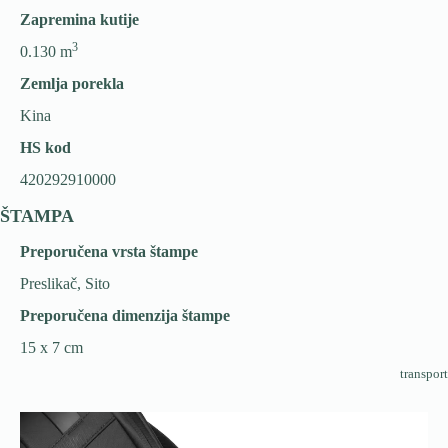
Zapremina kutije
3
0.130 m
Zemlja porekla
Kina
HS kod
420292910000
ŠTAMPA
Preporučena vrsta štampe
Preslikač, Sito
Preporučena dimenzija štampe
15 x 7 cm
transport