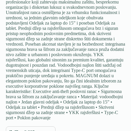
profesionalce koji zahtevaju maksimalnu zaštitu, besprekornu
organizaciju i diskretan luksuz u svakodnevnom poslovanju.
Unutrašnjost ranca osmišljena je za vrhunsku funkcionalnost i
urednost, sa jednim glavnim odeljkom koje obuhvata
podstavljeni Odeljak za laptop do 15” i poseban Odeljak za
tablet. Prednji džep sa rajsferšlusom omogućava brz i siguran
pristup neophodnim poslovnim predmetima, dok skriveni
sigurnosni džep sa zadnje strane diskretno štiti dokumenta i
vrednosti. Poseban akcenat stavljen je na bezbednost: integrisana
sigurnosna brava sa šifrom za zaključavanje ranca pruža dodatni
nivo zaštite u urbanom i poslovnom okruženju. YKK
rajsferšlusi, kao globalni sinonim za premium kvalitet, garantuju
dugotrajnost i pouzdan rad. Vodoodbojni najlon štiti sadržaj od
vremenskih uticaja, dok integrisani Type-C port omogućava
praktično punjenje uređaja u pokretu. MAGNUM dolazi u
elegantnom poklon pakovanju, što ga čini idealnim izborom za
executive korporativne poklone najvišeg ranga. Ključne
karakteristike: Executive anti-theft poslovni ranac • Sigurnosna
brava sa šifrom za zaključavanje ranca • Materijal: vodoodbojni
najlon • Jedan glavni odeljak • Odeljak za laptop do 15” •
Odeljak za tablet • Prednji džep sa rajsferšlusom • Skriveni
sigurnosni džep sa zadnje strane • YKK rajsferšlusi • Type-C
port • Poklon pakovanje