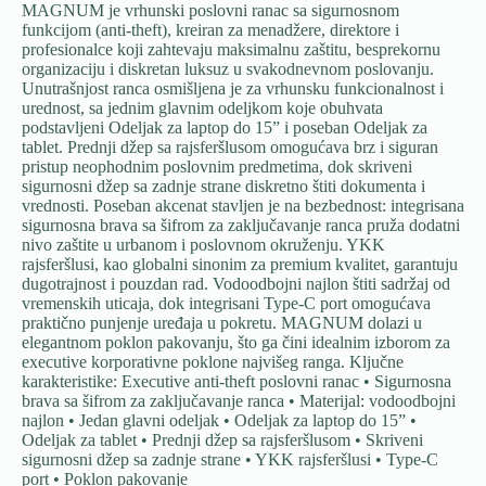
MAGNUM je vrhunski poslovni ranac sa sigurnosnom
funkcijom (anti-theft), kreiran za menadžere, direktore i
profesionalce koji zahtevaju maksimalnu zaštitu, besprekornu
organizaciju i diskretan luksuz u svakodnevnom poslovanju.
Unutrašnjost ranca osmišljena je za vrhunsku funkcionalnost i
urednost, sa jednim glavnim odeljkom koje obuhvata
podstavljeni Odeljak za laptop do 15” i poseban Odeljak za
tablet. Prednji džep sa rajsferšlusom omogućava brz i siguran
pristup neophodnim poslovnim predmetima, dok skriveni
sigurnosni džep sa zadnje strane diskretno štiti dokumenta i
vrednosti. Poseban akcenat stavljen je na bezbednost: integrisana
sigurnosna brava sa šifrom za zaključavanje ranca pruža dodatni
nivo zaštite u urbanom i poslovnom okruženju. YKK
rajsferšlusi, kao globalni sinonim za premium kvalitet, garantuju
dugotrajnost i pouzdan rad. Vodoodbojni najlon štiti sadržaj od
vremenskih uticaja, dok integrisani Type-C port omogućava
praktično punjenje uređaja u pokretu. MAGNUM dolazi u
elegantnom poklon pakovanju, što ga čini idealnim izborom za
executive korporativne poklone najvišeg ranga. Ključne
karakteristike: Executive anti-theft poslovni ranac • Sigurnosna
brava sa šifrom za zaključavanje ranca • Materijal: vodoodbojni
najlon • Jedan glavni odeljak • Odeljak za laptop do 15” •
Odeljak za tablet • Prednji džep sa rajsferšlusom • Skriveni
sigurnosni džep sa zadnje strane • YKK rajsferšlusi • Type-C
port • Poklon pakovanje