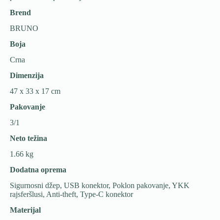
Brend
BRUNO
Boja
Crna
Dimenzija
47 x 33 x 17 cm
Pakovanje
3/1
Neto težina
1.66 kg
Dodatna oprema
Sigurnosni džep, USB konektor, Poklon pakovanje, YKK
rajsferšlusi, Anti-theft, Type-C konektor
Materijal