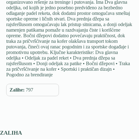
organizovano rešenje za treninge i putovanja. Ima Dva glavna
odeljka, od kojih je jedno posebno predviđeno za bezbedno
odlaganje padel reketa, dok dodatni prostor omogućava smeštaj
sportske opreme i ličnih stvari. Dva prednja džepa sa
rajsferšlusom omogućavaju lak pristup sitnicama, a donji odeljak
namenjen patikama pomaže u razdvajanju čiste i korišćene
opreme. Bočni džepovi dodatno povećavaju praktičnost, dok
traka za pričvršćivanje na kofer olakšava transport tokom
putovanja, čineći ovaj ranac pogodnim i za sportske događaje i
promotivnu upotrebu. Ključne karakteristike: Dva glavna
odeljka • Odeljak za padel reket • Dva prednja džepa sa
rajsferšlusom • Donji odeljak za patike • Bočni džepovi • Traka
za pričvršćivanje na kofer • Sportski i praktičan dizajn •
Pogodno za brendiranje
Zalihe:
797
ZALIHA