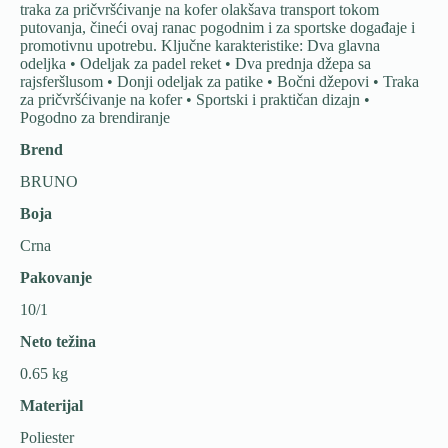
traka za pričvršćivanje na kofer olakšava transport tokom
putovanja, čineći ovaj ranac pogodnim i za sportske događaje i
promotivnu upotrebu. Ključne karakteristike: Dva glavna
odeljka • Odeljak za padel reket • Dva prednja džepa sa
rajsferšlusom • Donji odeljak za patike • Bočni džepovi • Traka
za pričvršćivanje na kofer • Sportski i praktičan dizajn •
Pogodno za brendiranje
Brend
BRUNO
Boja
Crna
Pakovanje
10/1
Neto težina
0.65 kg
Materijal
Poliester