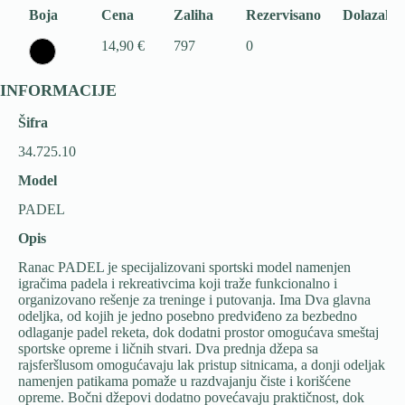
Boja
Cena
Zaliha
Rezervisano
Dolazak
14,90 €
797
0
INFORMACIJE
Šifra
34.725.10
Model
PADEL
Opis
Ranac PADEL je specijalizovani sportski model namenjen
igračima padela i rekreativcima koji traže funkcionalno i
organizovano rešenje za treninge i putovanja. Ima Dva glavna
odeljka, od kojih je jedno posebno predviđeno za bezbedno
odlaganje padel reketa, dok dodatni prostor omogućava smeštaj
sportske opreme i ličnih stvari. Dva prednja džepa sa
rajsferšlusom omogućavaju lak pristup sitnicama, a donji odeljak
namenjen patikama pomaže u razdvajanju čiste i korišćene
opreme. Bočni džepovi dodatno povećavaju praktičnost, dok