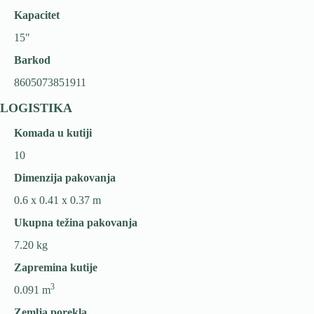
Kapacitet
15"
Barkod
8605073851911
LOGISTIKA
Komada u kutiji
10
Dimenzija pakovanja
0.6 x 0.41 x 0.37 m
Ukupna težina pakovanja
7.20 kg
Zapremina kutije
3
0.091 m
Zemlja porekla