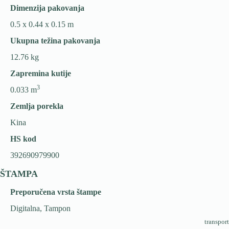
Dimenzija pakovanja
0.5 x 0.44 x 0.15 m
Ukupna težina pakovanja
12.76 kg
Zapremina kutije
3
0.033 m
Zemlja porekla
Kina
HS kod
392690979900
ŠTAMPA
Preporučena vrsta štampe
Digitalna, Tampon
transport