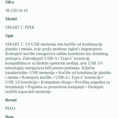
Šifra
38.150.10-16
Model
SMART C PINK
Opis
SMART C 3.0 USB memorija ima kućište od kombinacije
plastike i metala, koje pruža moderan izgled i dugotrajnost.
Rotirajuće kućište omogućava zaštitu konektora bez dodatnog
poklopca. Zahvaljujući USB-A i Type-C konekciji,
kompatibilna je sa širokim spektrom uređaja, dok USB 3.0
tehnologija omogućava brži prenos podataka. Ključne
karakteristike: USB memorija • Kućište od kombinacije plastike
i metala • Rotirajuće kućište • USB-A i Type-C konekcija •
USB 3.0 konekcija • Kompaktan dizajn • Površina pogodna za
brendiranje • Pogodna za promotivne kampanje • Dostupni
različiti kapaciteti memorije
Brend
PIXO
Boja