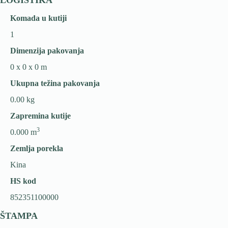
LOGISTIKA
Komada u kutiji
1
Dimenzija pakovanja
0 x 0 x 0 m
Ukupna težina pakovanja
0.00 kg
Zapremina kutije
3
0.000 m
Zemlja porekla
Kina
HS kod
852351100000
ŠTAMPA