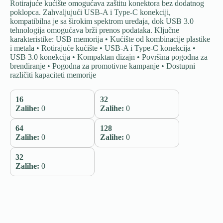
Rotirajuće kućište omogućava zaštitu konektora bez dodatnog
poklopca. Zahvaljujući USB-A i Type-C konekciji,
kompatibilna je sa širokim spektrom uređaja, dok USB 3.0
tehnologija omogućava brži prenos podataka. Ključne
karakteristike: USB memorija • Kućište od kombinacije plastike
i metala • Rotirajuće kućište • USB-A i Type-C konekcija •
USB 3.0 konekcija • Kompaktan dizajn • Površina pogodna za
brendiranje • Pogodna za promotivne kampanje • Dostupni
različiti kapaciteti memorije
16
32
Zalihe:
0
Zalihe:
0
64
128
Zalihe:
0
Zalihe:
0
32
Zalihe:
0