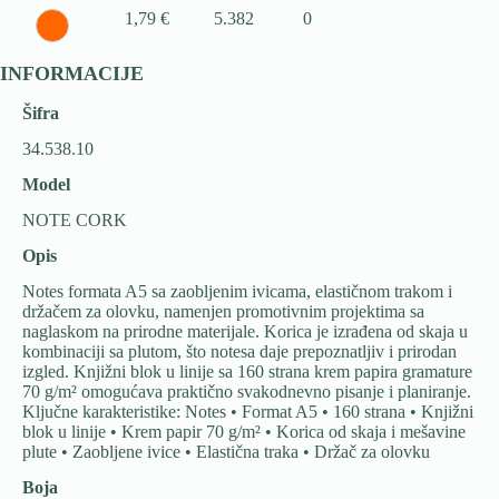
1,79 €
5.382
0
INFORMACIJE
Šifra
34.538.10
Model
NOTE CORK
Opis
Notes formata A5 sa zaobljenim ivicama, elastičnom trakom i
držačem za olovku, namenjen promotivnim projektima sa
naglaskom na prirodne materijale. Korica je izrađena od skaja u
kombinaciji sa plutom, što notesa daje prepoznatljiv i prirodan
izgled. Knjižni blok u linije sa 160 strana krem papira gramature
70 g/m² omogućava praktično svakodnevno pisanje i planiranje.
Ključne karakteristike: Notes • Format A5 • 160 strana • Knjižni
blok u linije • Krem papir 70 g/m² • Korica od skaja i mešavine
plute • Zaobljene ivice • Elastična traka • Držač za olovku
Boja