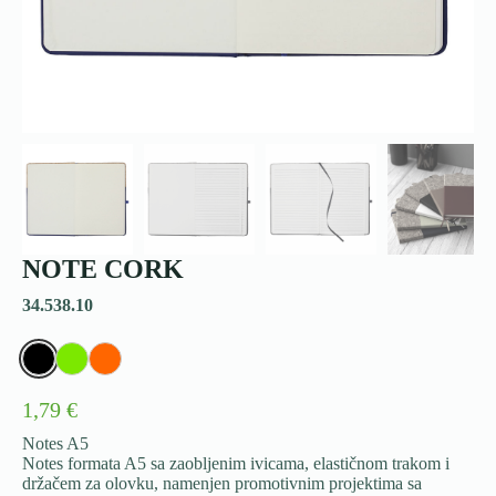
NOTE CORK
34.538.10
1,79 €
Notes A5
Notes formata A5 sa zaobljenim ivicama, elastičnom trakom i
držačem za olovku, namenjen promotivnim projektima sa