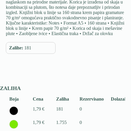
naglaskom na prirodne materijale. Korica je izrađena od skaja u
kombinaciji sa plutom, što notesa daje prepoznatljiv i prirodan
izgled. Knjižni blok u linije sa 160 strana krem papira gramature
70 g/m² omogućava praktično svakodnevno pisanje i planiranje.
Ključne karakteristike: Notes • Format A5 • 160 strana • Knjižni
blok u linije • Krem papir 70 g/m² • Korica od skaja i mešavine
plute • Zaobljene ivice • Elastična traka • Držač za olovku
Zalihe:
181
ZALIHA
Boja
Cena
Zaliha
Rezervisano
Dolazak
1,79 €
181
0
1,79 €
1.755
0