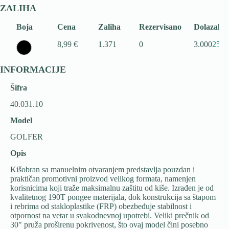
ZALIHA
Boja
Cena
Zaliha
Rezervisano
Dolazak
8,99 €
1.371
0
3.000
25.1
INFORMACIJE
Šifra
40.031.10
Model
GOLFER
Opis
Kišobran sa manuelnim otvaranjem predstavlja pouzdan i
praktičan promotivni proizvod velikog formata, namenjen
korisnicima koji traže maksimalnu zaštitu od kiše. Izrađen je od
kvalitetnog 190T pongee materijala, dok konstrukcija sa štapom
i rebrima od stakloplastike (FRP) obezbeđuje stabilnost i
otpornost na vetar u svakodnevnoj upotrebi. Veliki prečnik od
30" pruža proširenu pokrivenost, što ovaj model čini posebno