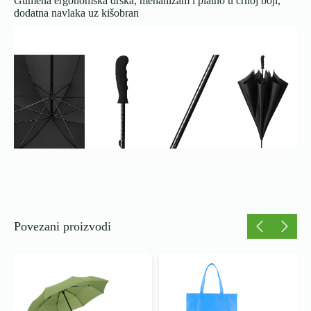
Gumena ergonomska drška, mehanizam i platno u crnoj boji,
dodatna navlaka uz kišobran
Povezani proizvodi