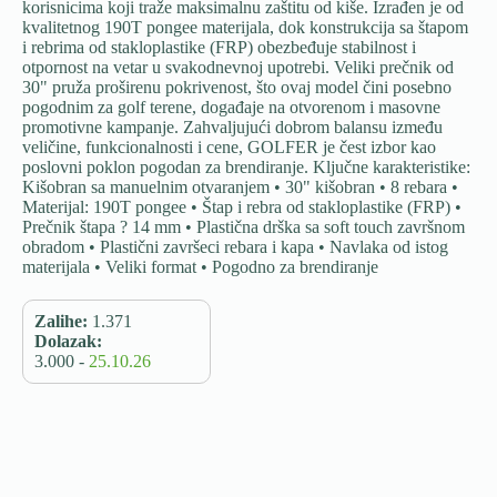
korisnicima koji traže maksimalnu zaštitu od kiše. Izrađen je od
kvalitetnog 190T pongee materijala, dok konstrukcija sa štapom
i rebrima od stakloplastike (FRP) obezbeđuje stabilnost i
otpornost na vetar u svakodnevnoj upotrebi. Veliki prečnik od
30" pruža proširenu pokrivenost, što ovaj model čini posebno
pogodnim za golf terene, događaje na otvorenom i masovne
promotivne kampanje. Zahvaljujući dobrom balansu između
veličine, funkcionalnosti i cene, GOLFER je čest izbor kao
poslovni poklon pogodan za brendiranje. Ključne karakteristike:
Kišobran sa manuelnim otvaranjem • 30" kišobran • 8 rebara •
Materijal: 190T pongee • Štap i rebra od stakloplastike (FRP) •
Prečnik štapa ? 14 mm • Plastična drška sa soft touch završnom
obradom • Plastični završeci rebara i kapa • Navlaka od istog
materijala • Veliki format • Pogodno za brendiranje
Zalihe:
1.371
Dolazak:
3.000 -
25.10.26