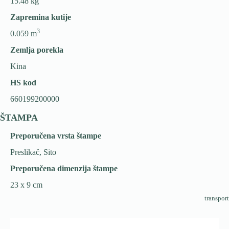
15.48 kg
Zapremina kutije
3
0.059 m
Zemlja porekla
Kina
HS kod
660199200000
ŠTAMPA
Preporučena vrsta štampe
Preslikač, Sito
Preporučena dimenzija štampe
23 x 9 cm
transport