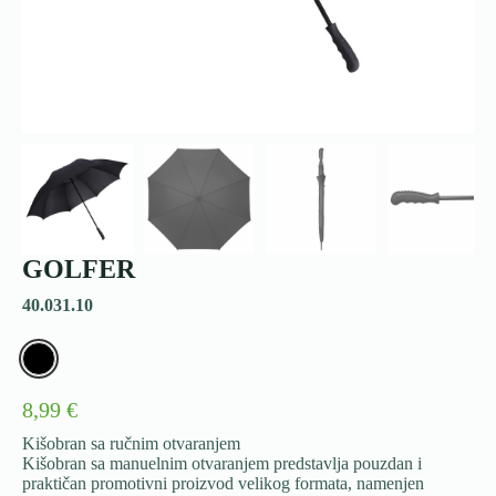
GOLFER
40.031.10
8,99 €
Kišobran sa ručnim otvaranjem
Kišobran sa manuelnim otvaranjem predstavlja pouzdan i
praktičan promotivni proizvod velikog formata, namenjen