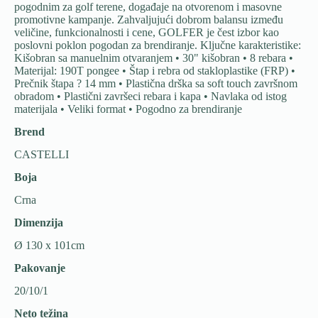
pogodnim za golf terene, događaje na otvorenom i masovne
promotivne kampanje. Zahvaljujući dobrom balansu između
veličine, funkcionalnosti i cene, GOLFER je čest izbor kao
poslovni poklon pogodan za brendiranje. Ključne karakteristike:
Kišobran sa manuelnim otvaranjem • 30" kišobran • 8 rebara •
Materijal: 190T pongee • Štap i rebra od stakloplastike (FRP) •
Prečnik štapa ? 14 mm • Plastična drška sa soft touch završnom
obradom • Plastični završeci rebara i kapa • Navlaka od istog
materijala • Veliki format • Pogodno za brendiranje
Brend
CASTELLI
Boja
Crna
Dimenzija
Ø 130 x 101cm
Pakovanje
20/10/1
Neto težina