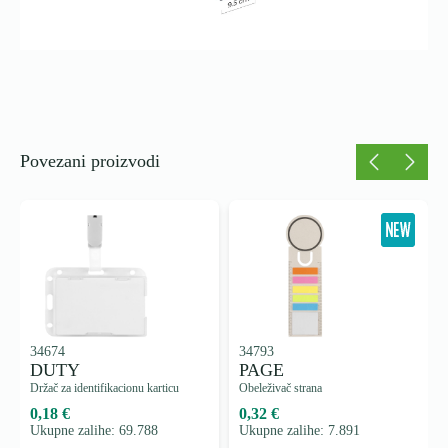
Povezani proizvodi
34674
34793
DUTY
PAGE
Držač za identifikacionu karticu
Obeleživač strana
0,18 €
0,32 €
Ukupne zalihe: 69.788
Ukupne zalihe: 7.891