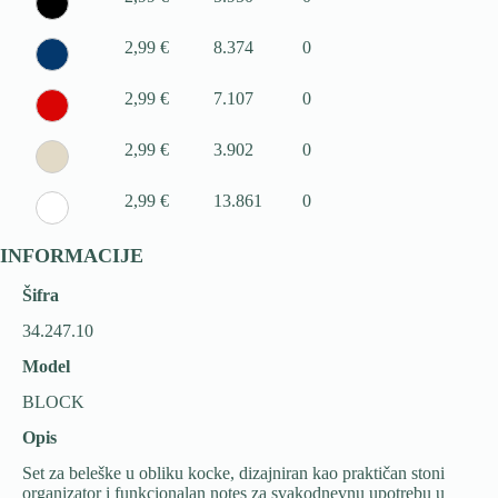
2,99 €
8.374
0
2,99 €
7.107
0
2,99 €
3.902
0
2,99 €
13.861
0
INFORMACIJE
Šifra
34.247.10
Model
BLOCK
Opis
Set za beleške u obliku kocke, dizajniran kao praktičan stoni
organizator i funkcionalan notes za svakodnevnu upotrebu u