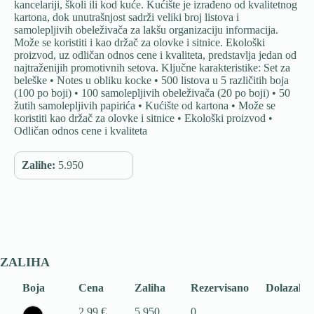
kancelariji, školi ili kod kuće. Kućište je izrađeno od kvalitetnog
kartona, dok unutrašnjost sadrži veliki broj listova i
samolepljivih obeleživača za lakšu organizaciju informacija.
Može se koristiti i kao držač za olovke i sitnice. Ekološki
proizvod, uz odličan odnos cene i kvaliteta, predstavlja jedan od
najtraženijih promotivnih setova. Ključne karakteristike: Set za
beleške • Notes u obliku kocke • 500 listova u 5 različitih boja
(100 po boji) • 100 samolepljivih obeleživača (20 po boji) • 50
žutih samolepljivih papirića • Kućište od kartona • Može se
koristiti kao držač za olovke i sitnice • Ekološki proizvod •
Odličan odnos cene i kvaliteta
Zalihe:
5.950
ZALIHA
Boja
Cena
Zaliha
Rezervisano
Dolazak
2,99 €
5.950
0