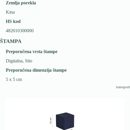
Zemlja porekla
Kina
HS kod
482010300000
ŠTAMPA
Preporučena vrsta štampe
Digitalna, Sito
Preporučena dimenzija štampe
5 x 5 cm
transport