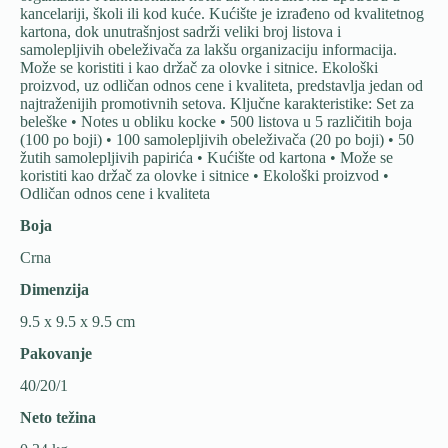
kancelariji, školi ili kod kuće. Kućište je izrađeno od kvalitetnog
kartona, dok unutrašnjost sadrži veliki broj listova i
samolepljivih obeleživača za lakšu organizaciju informacija.
Može se koristiti i kao držač za olovke i sitnice. Ekološki
proizvod, uz odličan odnos cene i kvaliteta, predstavlja jedan od
najtraženijih promotivnih setova. Ključne karakteristike: Set za
beleške • Notes u obliku kocke • 500 listova u 5 različitih boja
(100 po boji) • 100 samolepljivih obeleživača (20 po boji) • 50
žutih samolepljivih papirića • Kućište od kartona • Može se
koristiti kao držač za olovke i sitnice • Ekološki proizvod •
Odličan odnos cene i kvaliteta
Boja
Crna
Dimenzija
9.5 x 9.5 x 9.5 cm
Pakovanje
40/20/1
Neto težina