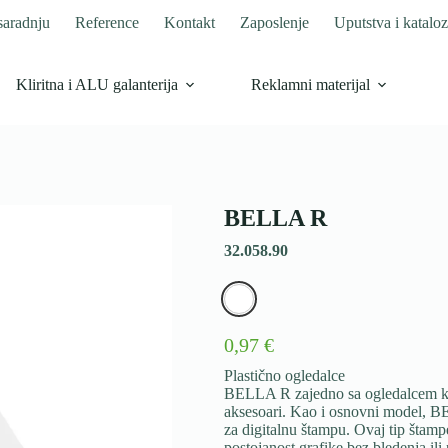
saradnju
Reference
Kontakt
Zaposlenje
Uputstva i kataloz
Kliritna i ALU galanterija
Reklamni materijal
BELLA R
32.058.90
0,97 €
Plastično ogledalce
BELLA R zajedno sa ogledalcem kruž
aksesoari. Kao i osnovni model, BE
za digitalnu štampu. Ovaj tip štamp
postojanost grafike bez bledenja il