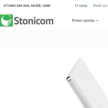
Skip
O nama
Poziv za 
STONICOM IMA, MOŽE, UME!
to
content
Promo oprema