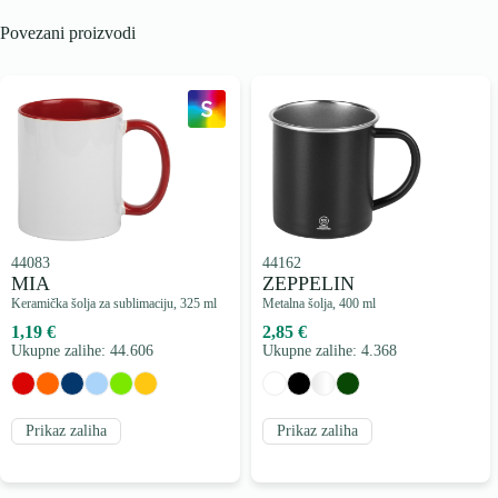
Povezani proizvodi
44083
44162
MIA
ZEPPELIN
Keramička šolja za sublimaciju, 325 ml
Metalna šolja, 400 ml
1,19 €
2,85 €
Ukupne zalihe: 44.606
Ukupne zalihe: 4.368
Prikaz zaliha
Prikaz zaliha