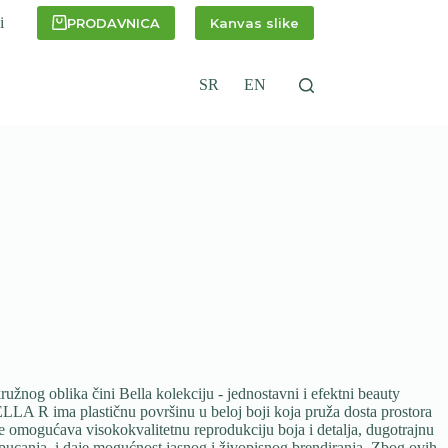
i
PRODAVNICA
Kanvas slike
SR
EN
nog oblika čini Bella kolekciju - jednostavni i efektni beauty
LLA R ima plastičnu površinu u beloj boji koja pruža dosta prostora
e omogućava visokokvalitetnu reprodukciju boja i detalja, dugotrajnu
i pucanja, i daje mogućnost jasnog i živopisnog brendiranja. Zbog ovih