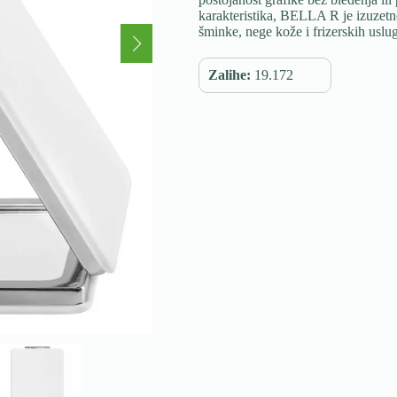
karakteristika, BELLA R je izuzetn
šminke, nege kože i frizerskih uslug
Zalihe:
19.172