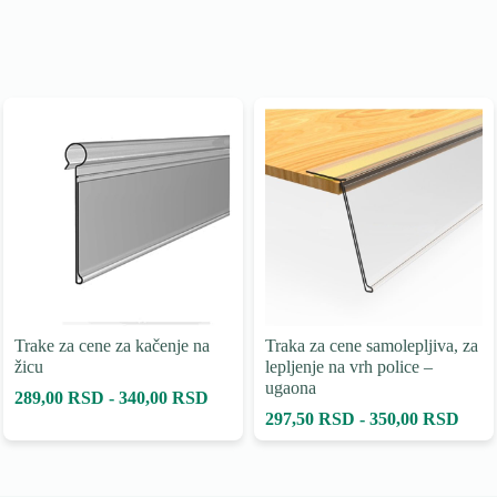
Trake za cene za kačenje na
Traka za cene samolepljiva, za
žicu
lepljenje na vrh police –
ugaona
289,00 RSD - 340,00 RSD
297,50 RSD - 350,00 RSD