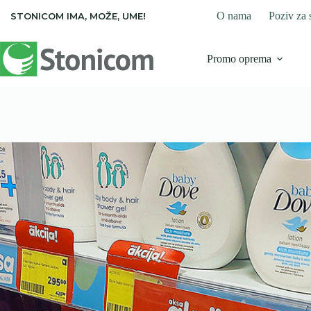
Skip
O nama
Poziv za 
STONICOM IMA, MOŽE, UME!
to
content
Promo oprema