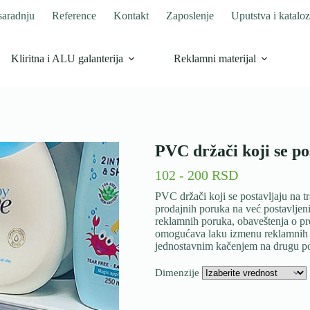
saradnju
Reference
Kontakt
Zaposlenje
Uputstva i kataloz
Kliritna i ALU galanterija
Reklamni materijal
PVC držači koji se po
102 - 200 RSD
PVC držači koji se postavljaju na t
prodajnih poruka na već postavljen
reklamnih poruka, obaveštenja o p
omogućava laku izmenu reklamnih po
jednostavnim kačenjem na drugu pozi
Dimenzije