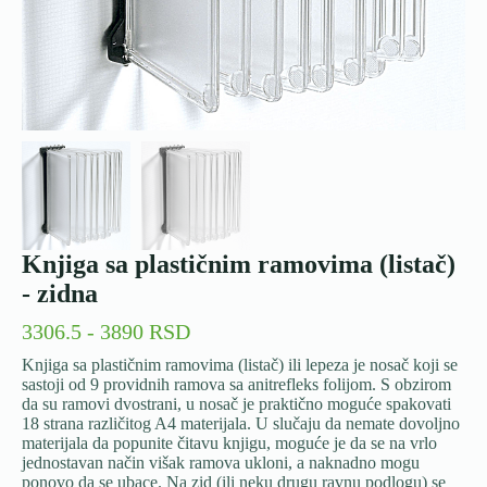
Knjiga sa plastičnim ramovima (listač)
- zidna
3306.5 - 3890 RSD
Knjiga sa plastičnim ramovima (listač) ili lepeza je nosač koji se
sastoji od 9 providnih ramova sa anitrefleks folijom. S obzirom
da su ramovi dvostrani, u nosač je praktično moguće spakovati
18 strana različitog A4 materijala. U slučaju da nemate dovoljno
materijala da popunite čitavu knjigu, moguće je da se na vrlo
jednostavan način višak ramova ukloni, a naknadno mogu
ponovo da se ubace. Na zid (ili neku drugu ravnu podlogu) se