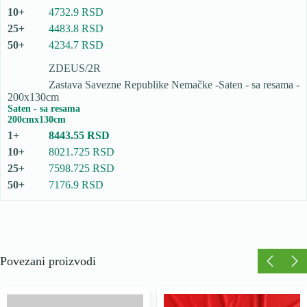
4732.9 RSD
4483.8 RSD
4234.7 RSD
ZDEUS/2R
Zastava Savezne Republike Nemačke -Saten - sa resama -
200x130cm
Saten - sa resama
200cmx130cm
8443.55 RSD
8021.725 RSD
7598.725 RSD
7176.9 RSD
Povezani proizvodi