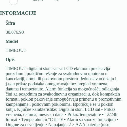
INFORMACIJE
Šifra
30.076.90
Model
TIMEOUT
Opis
TIMEOUT digitalni stoni sat sa LCD ekranom predstavlja
pouzdano i praktično rešenje za svakodnevnu upotrebu u
kancelariji, domu ili poslovnom prostoru. Jednostavan dizajn i
jasan prikaz podataka omogućavaju brz pregled vremena,
datuma i temperature. Alarm funkcija sa mogućnošću odlaganja
čini ga pogodnim za svakodnevnu organizaciju, dok kompaktan
format i poklon pakovanje omogućavaju primenu u promotivnim
kampanjama i poslovnim poklonima. Isporučuje se u poklon
kutiji. Ključne karakteristike: Digitalni stoni LCD sat • Prikaz
vremena, datuma, meseca i dana • Prikaz temperature • 12/24h
format • Temperatura u °C ili °F • Alarm sa snooze funkcijom •
Dugme za osvetljenje • Napajanje: 2 × AAA baterije (nisu