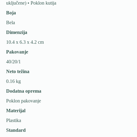
uključene) • Poklon kutija
Boja
Bela
Dimenzija
10.4 x 6.3 x 4.2 cm
Pakovanje
40/20/1
Neto težina
0.16 kg
Dodatna oprema
Poklon pakovanje
Materijal
Plastika
Standard