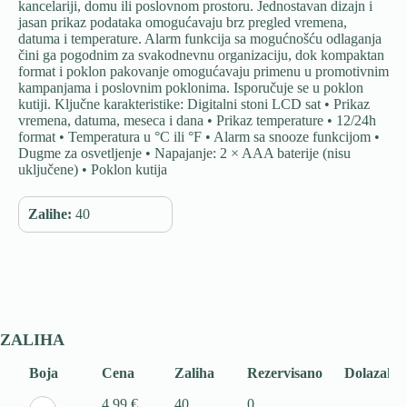
kancelariji, domu ili poslovnom prostoru. Jednostavan dizajn i
jasan prikaz podataka omogućavaju brz pregled vremena,
datuma i temperature. Alarm funkcija sa mogućnošću odlaganja
čini ga pogodnim za svakodnevnu organizaciju, dok kompaktan
format i poklon pakovanje omogućavaju primenu u promotivnim
kampanjama i poslovnim poklonima. Isporučuje se u poklon
kutiji. Ključne karakteristike: Digitalni stoni LCD sat • Prikaz
vremena, datuma, meseca i dana • Prikaz temperature • 12/24h
format • Temperatura u °C ili °F • Alarm sa snooze funkcijom •
Dugme za osvetljenje • Napajanje: 2 × AAA baterije (nisu
uključene) • Poklon kutija
Zalihe:
40
ZALIHA
Boja
Cena
Zaliha
Rezervisano
Dolazak
4,99 €
40
0