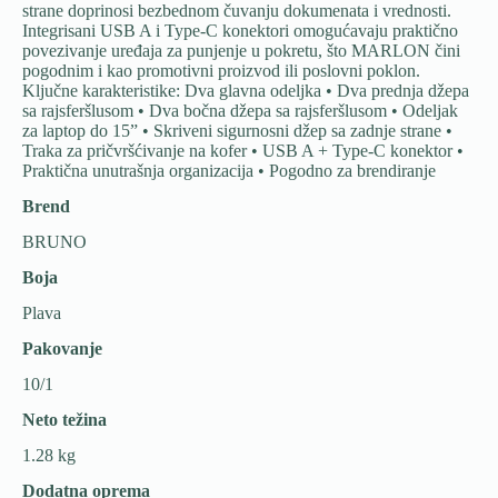
strane doprinosi bezbednom čuvanju dokumenata i vrednosti.
Integrisani USB A i Type-C konektori omogućavaju praktično
povezivanje uređaja za punjenje u pokretu, što MARLON čini
pogodnim i kao promotivni proizvod ili poslovni poklon.
Ključne karakteristike: Dva glavna odeljka • Dva prednja džepa
sa rajsferšlusom • Dva bočna džepa sa rajsferšlusom • Odeljak
za laptop do 15” • Skriveni sigurnosni džep sa zadnje strane •
Traka za pričvršćivanje na kofer • USB A + Type-C konektor •
Praktična unutrašnja organizacija • Pogodno za brendiranje
Brend
BRUNO
Boja
Plava
Pakovanje
10/1
Neto težina
1.28 kg
Dodatna oprema