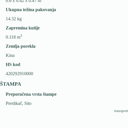
0.6 x 0.42 x 0.47 m
Ukupna težina pakovanja
14.32 kg
Zapremina kutije
3
0.118 m
Zemlja porekla
Kina
HS kod
420292910000
ŠTAMPA
Preporučena vrsta štampe
Preslikač, Sito
transport