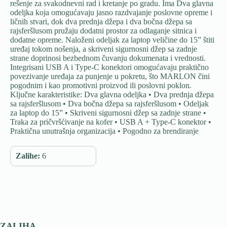
rešenje za svakodnevni rad i kretanje po gradu. Ima Dva glavna
odeljka koja omogućavaju jasno razdvajanje poslovne opreme i
ličnih stvari, dok dva prednja džepa i dva bočna džepa sa
rajsferšlusom pružaju dodatni prostor za odlaganje sitnica i
dodatne opreme. Naloženi odeljak za laptop veličine do 15” štiti
uređaj tokom nošenja, a skriveni sigurnosni džep sa zadnje
strane doprinosi bezbednom čuvanju dokumenata i vrednosti.
Integrisani USB A i Type-C konektori omogućavaju praktično
povezivanje uređaja za punjenje u pokretu, što MARLON čini
pogodnim i kao promotivni proizvod ili poslovni poklon.
Ključne karakteristike: Dva glavna odeljka • Dva prednja džepa
sa rajsferšlusom • Dva bočna džepa sa rajsferšlusom • Odeljak
za laptop do 15” • Skriveni sigurnosni džep sa zadnje strane •
Traka za pričvršćivanje na kofer • USB A + Type-C konektor •
Praktična unutrašnja organizacija • Pogodno za brendiranje
Zalihe:
6
ZALIHA