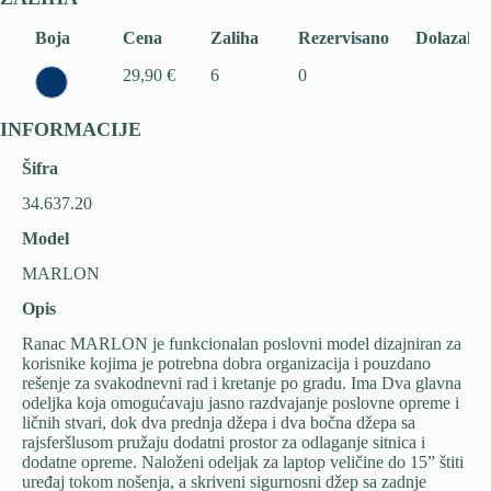
Boja
Cena
Zaliha
Rezervisano
Dolazak
29,90 €
6
0
INFORMACIJE
Šifra
34.637.20
Model
MARLON
Opis
Ranac MARLON je funkcionalan poslovni model dizajniran za
korisnike kojima je potrebna dobra organizacija i pouzdano
rešenje za svakodnevni rad i kretanje po gradu. Ima Dva glavna
odeljka koja omogućavaju jasno razdvajanje poslovne opreme i
ličnih stvari, dok dva prednja džepa i dva bočna džepa sa
rajsferšlusom pružaju dodatni prostor za odlaganje sitnica i
dodatne opreme. Naloženi odeljak za laptop veličine do 15” štiti
uređaj tokom nošenja, a skriveni sigurnosni džep sa zadnje