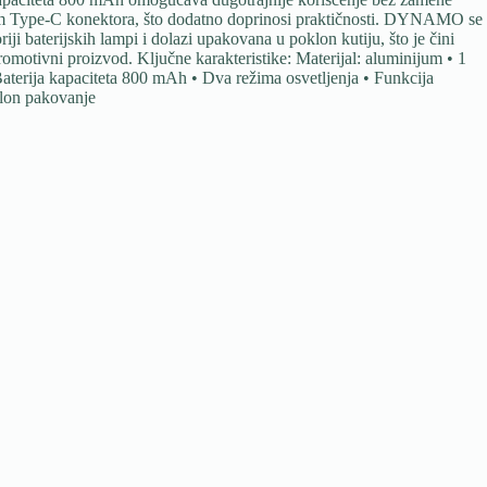
utem Type-C konektora, što dodatno doprinosi praktičnosti. DYNAMO se
ji baterijskih lampi i dolazi upakovana u poklon kutiju, što je čini
motivni proizvod. Ključne karakteristike: Materijal: aluminijum • 1
aterija kapaciteta 800 mAh • Dva režima osvetljenja • Funkcija
lon pakovanje