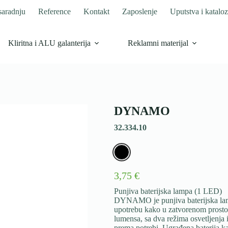
saradnju
Reference
Kontakt
Zaposlenje
Uputstva i kataloz
Kliritna i ALU galanterija
Reklamni materijal
DYNAMO
32.334.10
3,75 €
Punjiva baterijska lampa (1 LED)
DYNAMO je punjiva baterijska lamp
upotrebu kako u zatvorenom prosto
lumensa, sa dva režima osvetljenja
prema potrebi. Ugrađena baterija 