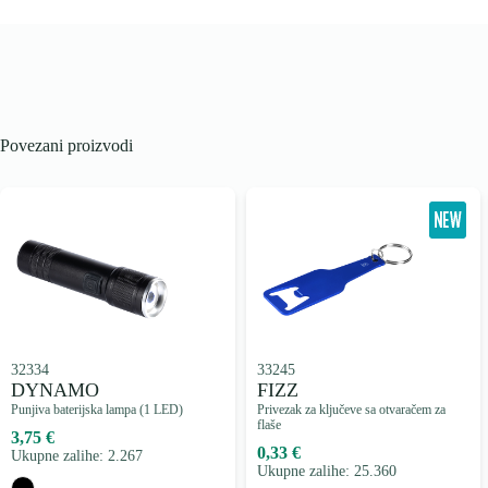
Povezani proizvodi
32334
33245
DYNAMO
FIZZ
Punjiva baterijska lampa (1 LED)
Privezak za ključeve sa otvaračem za
flaše
3,75 €
0,33 €
Ukupne zalihe: 2.267
Ukupne zalihe: 25.360