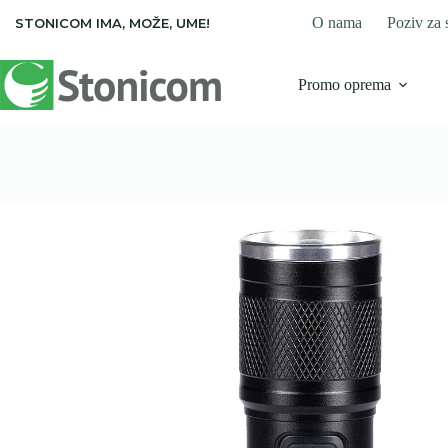
Skip
O nama
Poziv za 
STONICOM IMA, MOŽE, UME!
to
content
Promo oprema