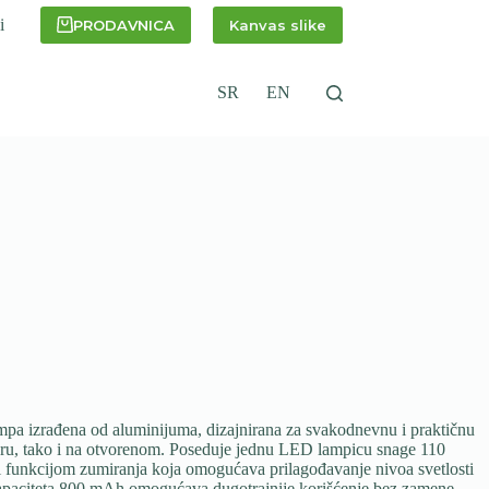
i
PRODAVNICA
Kanvas slike
SR
EN
a izrađena od aluminijuma, dizajnirana za svakodnevnu i praktičnu
ru, tako i na otvorenom. Poseduje jednu LED lampicu snage 110
 i funkcijom zumiranja koja omogućava prilagođavanje nivoa svetlosti
kapaciteta 800 mAh omogućava dugotrajnije korišćenje bez zamene