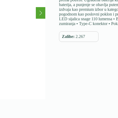
baterija, a punjenje se obavlja p
izdvaja kao premium izbor u kategori
pogodnom kao poslovni poklon i pro
LED sijalica snage 110 lumensa • B
zumiranja • Type-C konektor • Pok
Zalihe:
2.267