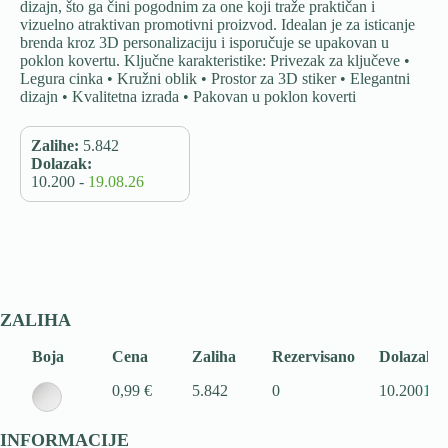
dizajn, što ga čini pogodnim za one koji traže praktičan i
vizuelno atraktivan promotivni proizvod. Idealan je za isticanje
brenda kroz 3D personalizaciju i isporučuje se upakovan u
poklon kovertu. Ključne karakteristike: Privezak za ključeve •
Legura cinka • Kružni oblik • Prostor za 3D stiker • Elegantni
dizajn • Kvalitetna izrada • Pakovan u poklon koverti
Zalihe:
5.842
Dolazak:
10.200 -
19.08.26
ZALIHA
Boja
Cena
Zaliha
Rezervisano
Dolazak
0,99 €
5.842
0
10.200
19.
INFORMACIJE