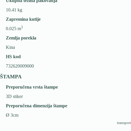
Ukupna težina pakovanja
10.41 kg
Zapremina kutije
3
0.025 m
Zemlja porekla
Kina
HS kod
732620009000
ŠTAMPA
Preporučena vrsta štampe
3D stiker
Preporučena dimenzija štampe
Ø 3cm
transport