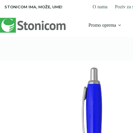
Skip
O nama
Poziv za 
STONICOM IMA, MOŽE, UME!
to
content
Promo oprema