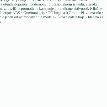
šna obrada doprinosi modernom i profesionalnom izgledu, a široka
m za različite promotivne kampanje i brendirane aktivnosti. Ključne
Materijal: ABS • Gumirani grip • TC kuglica 0,7 mm • Plavo mastilo •
je jedan od najprodavanijih modela • Široka paleta boja • Idealna za
u