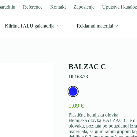
saradnju
Reference
Kontakt
Zaposlenje
Uputstva i kataloz
Kliritna i ALU galanterija
Reklamni materijal
BALZAC C
10.163.23
0,09 €
Plastična hemijska olovka
Hemijska olovka BALZAC C je dugo
olovaka, poznata po pouzdanoj izrad
materijala, sa gumiranim gripom ko
debljine 0,7 mm omogućava precizno