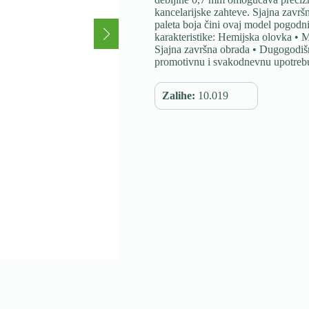
kancelarijske zahteve. Sjajna zavr
paleta boja čini ovaj model pogodni
karakteristike: Hemijska olovka • 
Sjajna završna obrada • Dugogodišn
promotivnu i svakodnevnu upotreb
Zalihe:
10.019