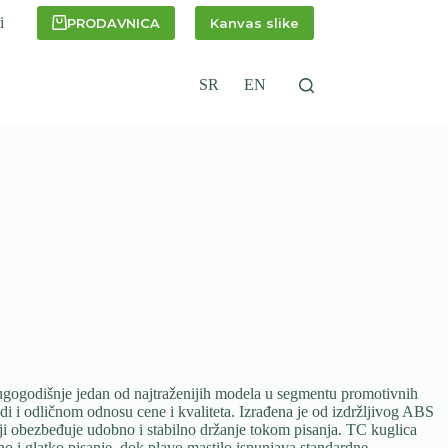
i
PRODAVNICA
Kanvas slike
SR
EN
godišnje jedan od najtraženijih modela u segmentu promotivnih
i i odličnom odnosu cene i kvaliteta. Izrađena je od izdržljivog ABS
ji obezbeđuje udobno i stabilno držanje tokom pisanja. TC kuglica
 i glatko pisanje, dok plavo mastilo ispunjava standardne